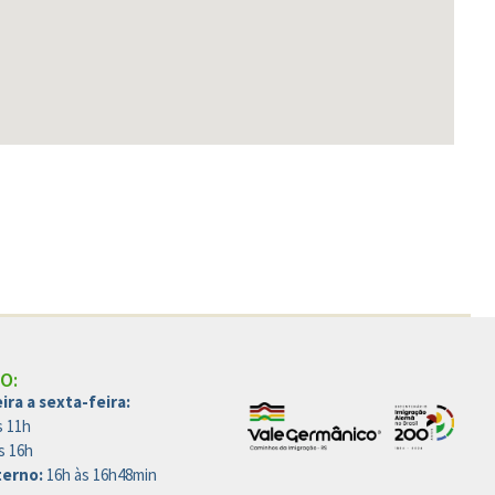
O:
ra a sexta-feira:
s 11h
s 16h
terno:
16h às 16h48min