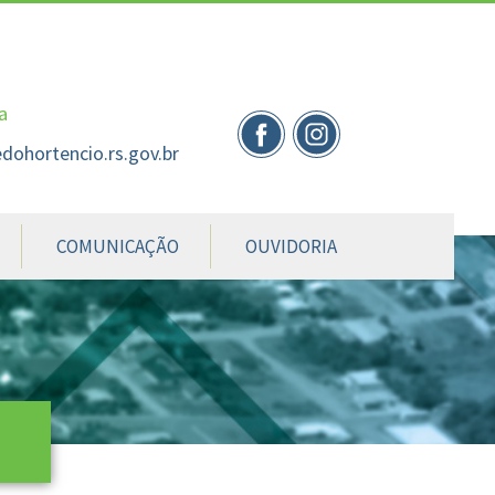
nte
te
al
a
dohortencio.rs.gov.br
COMUNICAÇÃO
OUVIDORIA