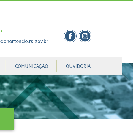
nte
te
al
a
dohortencio.rs.gov.br
COMUNICAÇÃO
OUVIDORIA