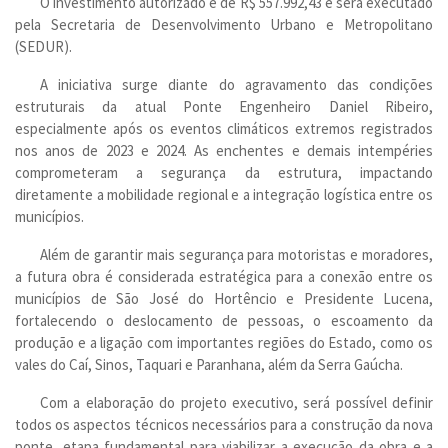
O investimento autorizado é de R$ 557.992,43 e será executado
pela Secretaria de Desenvolvimento Urbano e Metropolitano
(SEDUR).
A iniciativa surge diante do agravamento das condições
estruturais da atual Ponte Engenheiro Daniel Ribeiro,
especialmente após os eventos climáticos extremos registrados
nos anos de 2023 e 2024. As enchentes e demais intempéries
comprometeram a segurança da estrutura, impactando
diretamente a mobilidade regional e a integração logística entre os
municípios.
Além de garantir mais segurança para motoristas e moradores,
a futura obra é considerada estratégica para a conexão entre os
municípios de São José do Hortêncio e Presidente Lucena,
fortalecendo o deslocamento de pessoas, o escoamento da
produção e a ligação com importantes regiões do Estado, como os
vales do Caí, Sinos, Taquari e Paranhana, além da Serra Gaúcha.
Com a elaboração do projeto executivo, será possível definir
todos os aspectos técnicos necessários para a construção da nova
ponte, etapa fundamental para viabilizar a execução da obra e a