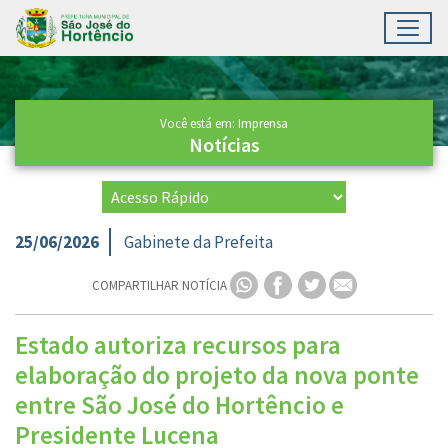
Toggl
Ir para conteúdo principal
Conteúdo Principal
Você está em: Imprensa
Notícias
25/06/2026
Gabinete da Prefeita
COMPARTILHAR NOTÍCIA
Estado autoriza recursos para
elaboração do projeto da nova ponte
entre São José do Hortêncio e
Presidente Lucena