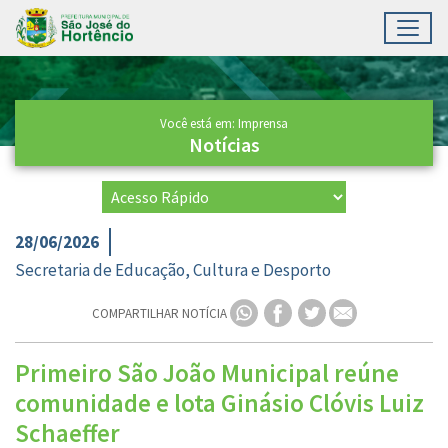
Toggl
Ir para conteúdo principal
Conteúdo Principal
Você está em: Imprensa
Notícias
28/06/2026
Secretaria de Educação, Cultura e Desporto
COMPARTILHAR NOTÍCIA
Primeiro São João Municipal reúne
comunidade e lota Ginásio Clóvis Luiz
Schaeffer