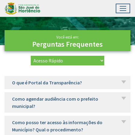
Toggl
Ir para conteúdo principal
Conteúdo Principal
Você está em:
Perguntas Frequentes
O que é Portal da Transparência?
Como agendar audiência com o prefeito
municipal?
Como posso ter acesso às informações do
Município? Qual o procedimento?