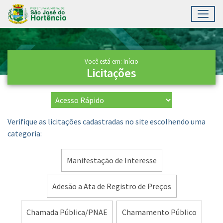
Toggl
Ir para conteúdo principal
Conteúdo Principal
Você está em: Início
Licitações
Verifique as licitações cadastradas no site escolhendo uma
categoria:
Manifestação de Interesse
Adesão a Ata de Registro de Preços
Chamada Pública/PNAE
Chamamento Público